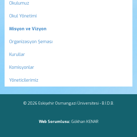
Okulumuz
Okul Yönetimi
Misyon ve Vizyon
Organizasyon Şeması
Kurullar
Komisyonlar
Yöneticilerimiz
© 2026 Eskişehir Osmangazi Üniversitesi -
B.İ.D.B.
Web Sorumlusu:
Gökhan KENAR