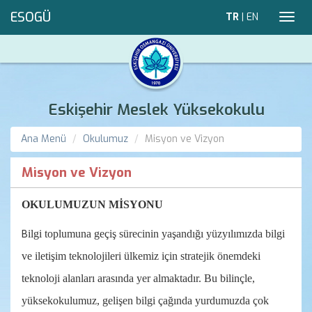
ESOGÜ
TR
|
EN
Toggl
navig
Eskişehir Meslek Yüksekokulu
Ana Menü
Okulumuz
Misyon ve Vizyon
Misyon ve Vizyon
OKULUMUZUN MİSYONU
ilgi toplumuna geçiş sürecinin yaşandığı yüzyılımızda bilgi
B
ve iletişim teknolojileri ülkemiz için stratejik önemdeki
teknoloji alanları arasında yer almaktadır. Bu bilinçle,
yüksekokulumuz, gelişen bilgi çağında yurdumuzda çok